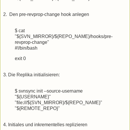
2. Den pre-revprop-change hook anlegen
$ cat
"${SVN_MIRROR}/${REPO_NAME}/hooks/pre-
revprop-change"
#!/bin/bash
exit 0
3. Die Replika initialisieren:
$ svnsync init --source-username
"${USERNAME}"
"file:///${SVN_MIRROR}/${REPO_NAME}"
"${REMOTE_REPO}"
4. Initiales und inkrementelles replizieren