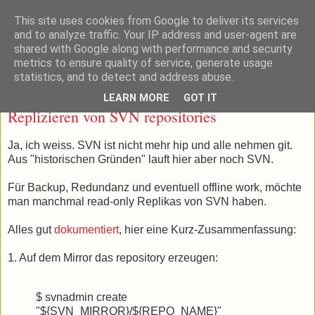
This site uses cookies from Google to deliver its services
Dies und Das
and to analyze traffic. Your IP address and user-agent are
shared with Google along with performance and security
metrics to ensure quality of service, generate usage
statistics, and to detect and address abuse.
2017-01-02
LEARN MORE
GOT IT
Replizieren von SVN repositories
Ja, ich weiss. SVN ist nicht mehr hip und alle nehmen git.
Aus "historischen Gründen" lauft hier aber noch SVN.
Für Backup, Redundanz und eventuell offline work, möchte
man manchmal read-only Replikas von SVN haben.
Alles gut
dokumentiert
, hier eine Kurz-Zusammenfassung:
1. Auf dem Mirror das repository erzeugen:
$ svnadmin create
"${SVN_MIRROR}/${REPO_NAME}"