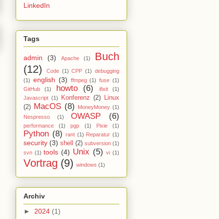
LinkedIn
Tags
Buch
admin
(3)
Apache
(1)
(12)
Code
(1)
CPP
(1)
debugging
english
(3)
(1)
ffmpeg
(1)
fuse
(1)
howto
(6)
GitHub
(1)
ifixit
(1)
Konferenz
(2)
Linux
Javascript
(1)
MacOS
(8)
(2)
MoneyMoney
(1)
OWASP
(6)
Nespresso
(1)
performance
(1)
pgp
(1)
Pixie
(1)
Python
(8)
rant
(1)
Reparatur
(1)
security
(3)
shell
(2)
subversion
(1)
Unix
(5)
tools
(4)
svn
(1)
vi
(1)
Vortrag
(9)
windows
(1)
Archiv
►
2024
(1)