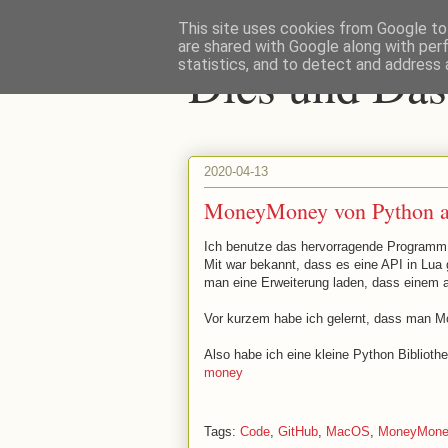
This site uses cookies from Google to 
are shared with Google along with per
Dies und Das
statistics, and to detect and address 
2020-04-13
MoneyMoney von Python a
Ich benutze das hervorragende Program
Mit war bekannt, dass es eine API in Lua
man eine Erweiterung laden, dass einem al
Vor kurzem habe ich gelernt, dass man M
Also habe ich eine kleine Python Bibliot
money
Tags:
Code
,
GitHub
,
MacOS
,
MoneyMone