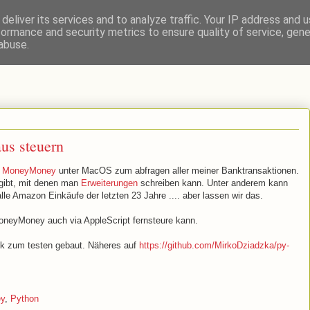
deliver its services and to analyze traffic. Your IP address and 
formance and security metrics to ensure quality of service, gen
abuse.
us steuern
m
MoneyMoney
unter MacOS zum abfragen aller meiner Banktransaktionen.
 gibt, mit denen man
Erweiterungen
schreiben kann. Unter anderem kann
le Amazon Einkäufe der letzten 23 Jahre .... aber lassen wir das.
oneyMoney auch via AppleScript fernsteure kann.
hek zum testen gebaut. Näheres auf
https://github.com/MirkoDziadzka/py-
y
,
Python