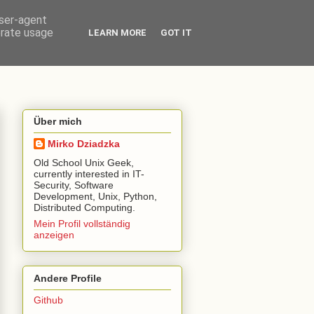
user-agent
erate usage
LEARN MORE
GOT IT
Über mich
Mirko Dziadzka
Old School Unix Geek,
currently interested in IT-
Security, Software
Development, Unix, Python,
Distributed Computing.
Mein Profil vollständig
anzeigen
Andere Profile
Github